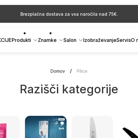
Brezplačna dostava za vsa naročila nad 75€.
️ Nakupuj pametno – registriraj se in izkoristi cashback pri vsak
nakupu.
CIJE
Produkti
Znamke
Salon
Izobraževanje
Servis
O 
/
Domov
Pilice
Razišči kategorije