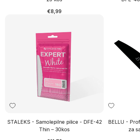
Redna
€8,99
cena
STALEKS - Samolepilne pilice - DFE-42
BELLU - Prof
Thin – 30kos
za s