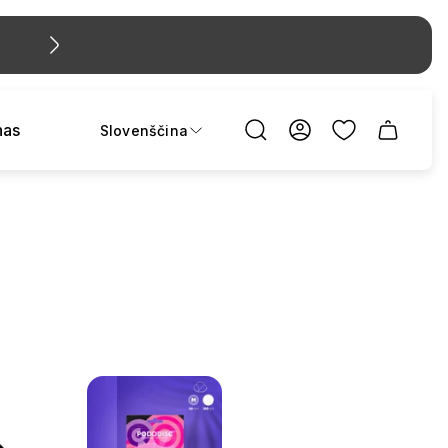
em
nas
Slovenščina
Predal
za
voziček.