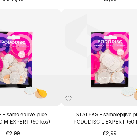
cena
cena
- samolepljive pilce
STALEKS - samolepljive pi
 M EXPERT (50 kos)
PODODISC L EXPERT (50 
Redna
Redna
€2,99
€2,99