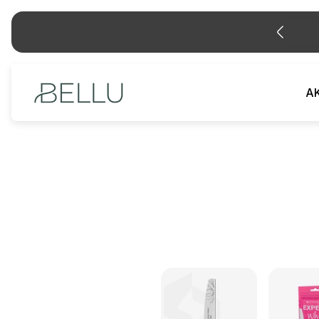

Logotip
AK
trgovine"