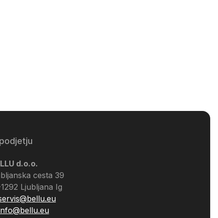
cena
podjetju
LLU d.o.o.
ubljanska cesta 39
-1292 Ljubljana Ig
servis@bellu.eu
info@bellu.eu