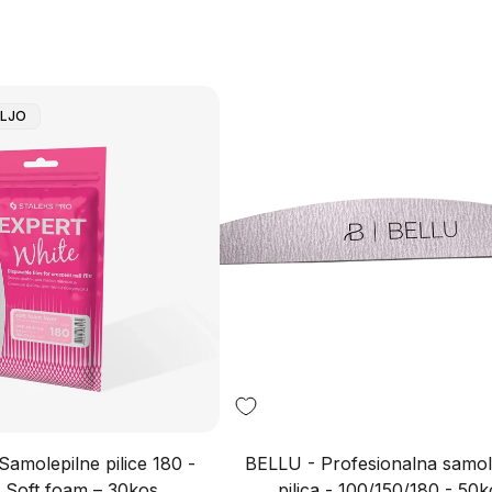
OLJO
amolepilne pilice 180 -
BELLU - Profesionalna samol
Soft foam – 30kos
pilica - 100/150/180 - 50k