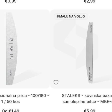
Redna
Redna
€0,99
€2,99
cena
cena
Oznaka
KMALU NA VOLJO
Izdelka:
ionalna pilica - 100/180 -
STALEKS - kovinska baza
1 / 50 kos
samolepilne pilice - MBE
Redna
Redna
Od €1,49
€5,99