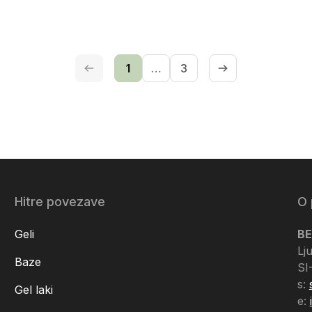
cena
cena
1
…
3
Hitre povezave
O 
Geli
BE
Lj
Baze
SI
s:
Gel laki
e: