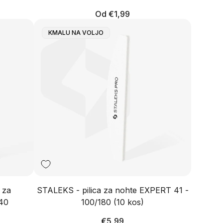
Redna
Od €1,99
cena
Oznaka
KMALU NA VOLJO
Izdelka:
 za
STALEKS - pilica za nohte EXPERT 41 -
-40
100/180 (10 kos)
Redna
€5,99