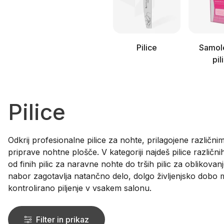
Pilice
Samol
pil
Pilice
Odkrij profesionalne pilice za nohte, prilagojene različni
priprave nohtne plošče. V kategoriji najdeš pilice različnih
od finih pilic za naravne nohte do trših pilic za oblikovanj
nabor zagotavlja natančno delo, dolgo življenjsko dobo 
kontrolirano piljenje v vsakem salonu.
Filter in prikaz