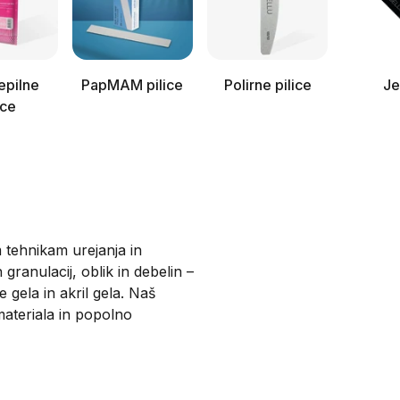
epilne
PapMAM pilice
Polirne pilice
Je
ice
m tehnikam urejanja in
 granulacij, oblik in debelin –
e gela in akril gela. Naš
materiala in popolno