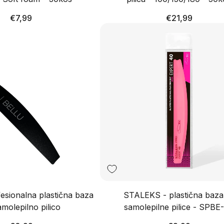
Redna
Redna
€7,99
€21,99
cena
cena
esionalna plastična baza
STALEKS - plastična baza
amolepilno pilico
samolepilne pilice - SPBE