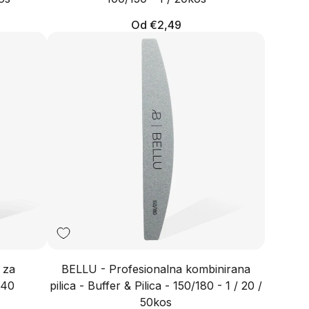
Redna
Od €2,49
cena
 za
BELLU - Profesionalna kombinirana
-40
pilica - Buffer & Pilica - 150/180 - 1 / 20 /
50kos