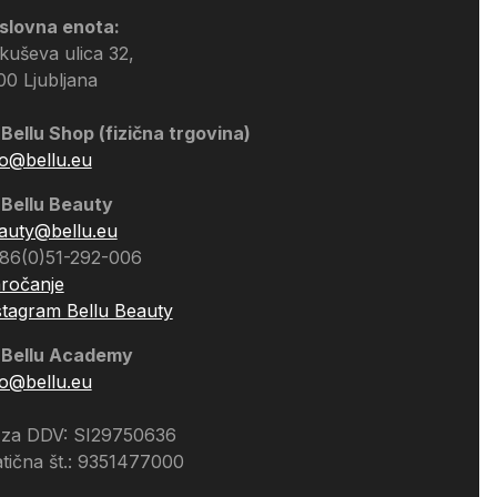
slovna enota:
kuševa ulica 32,
00 Ljubljana
Bellu Shop (fizična trgovina)
fo@bellu.eu
Bellu Beauty
auty@bellu.eu
CASHBACK
86(0)51-292-006
ročanje
stagram Bellu Beauty
Vračilo denarja
›
1
ponudba na voljo
Bellu Academy
fo@bellu.eu
 za DDV: SI29750636
tična št.: 9351477000