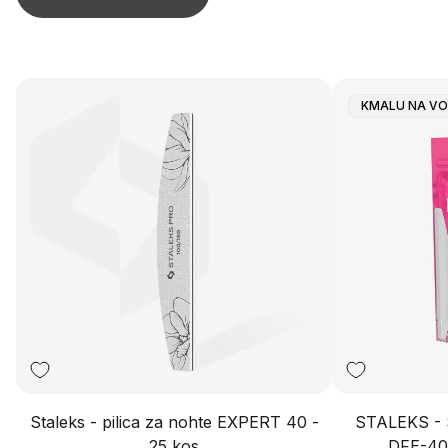
Oznaka
KMALU NA V
Izdelka:
Staleks - pilica za nohte EXPERT 40 -
STALEKS - S
25 kos
DFE-40 