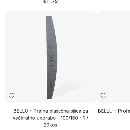
Redna
€11,79
cena
BELLU - Pralna plastična pilica za
BELLU - Profes
večkratno uporabo - 100/180 - 1 /
20kos