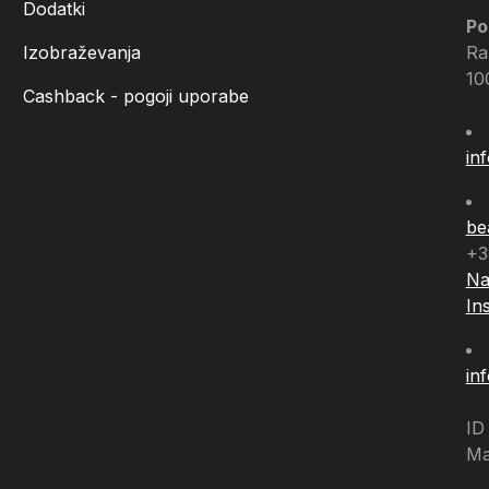
Dodatki
Po
Izobraževanja
Ra
10
Cashback - pogoji uporabe
in
be
+3
Na
In
in
ID
Ma