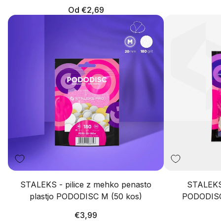
Redna
Od €2,69
cena
STALEKS - pilice z mehko penasto
STALEKS 
plastjo PODODISC M (50 kos)
PODODISC
Redna
€3,99