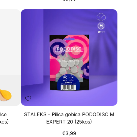
cena
lce
STALEKS - Pilica gobica PODODISC M
kos)
EXPERT 20 (25kos)
Redna
€3,99