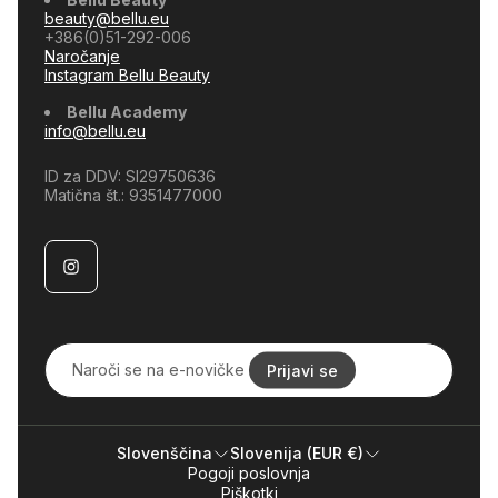
beauty@bellu.eu
Vračilo denarja
›
+386(0)51-292-006
1
ponudba na voljo
Naročanje
Instagram Bellu Beauty
Bellu Academy
info@bellu.eu
ID za DDV: SI29750636
Matična št.: 9351477000
Naroči
se
Prijavi se
na
e-
novičke
...
Slovenščina
Slovenija (EUR €)
Pogoji poslovnja
Domov
Ponudbe
Piškotki