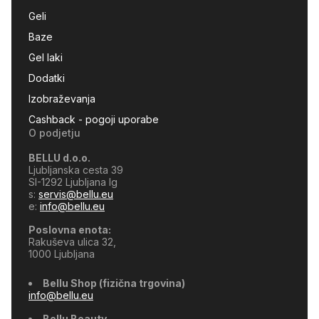
Geli
Baze
Gel laki
Dodatki
Izobraževanja
Cashback - pogoji uporabe
O podjetju
BELLU d.o.o.
Ljubljanska cesta 39
SI-1292 Ljubljana Ig
s:
servis@bellu.eu
e:
info@bellu.eu
Poslovna enota:
Rakuševa ulica 32,
1000 Ljubljana
Bellu Shop (fizična trgovina)
CASHBACK
info@bellu.eu
Bellu Beauty