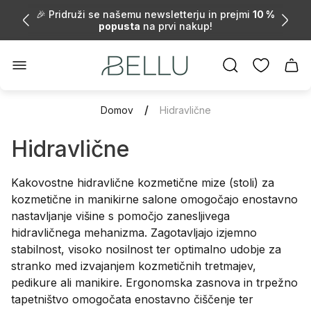
🎉 Pridruži se našemu newsletterju in prejmi
10 %
popusta
na prvi nakup!
Brezplačna dostava za vsa naročila nad 75€.
Logotip
Preda
trgovine"
🛍️ Nakupuj pametno – registriraj se in izkoristi
za
cashback pri vsakem nakupu.
vozič
/
Domov
Hidravlične
Hidravlične
Kakovostne hidravlične kozmetične mize (stoli) za
kozmetične in manikirne salone omogočajo enostavno
nastavljanje višine s pomočjo zanesljivega
hidravličnega mehanizma. Zagotavljajo izjemno
stabilnost, visoko nosilnost ter optimalno udobje za
stranko med izvajanjem kozmetičnih tretmajev,
pedikure ali manikire. Ergonomska zasnova in trpežno
tapetništvo omogočata enostavno čiščenje ter