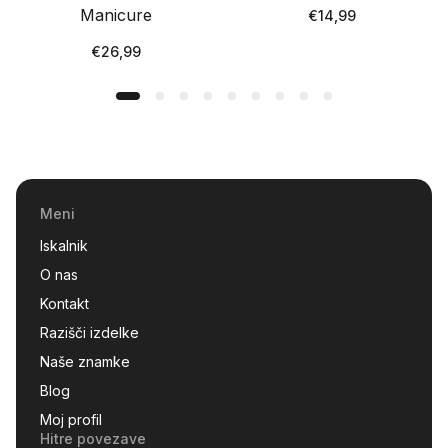
Manicure
Redna
€14,99
cena
Redna
€26,99
cena
Meni
Iskalnik
O nas
Kontakt
Razišči izdelke
Naše znamke
Blog
Moj profil
Hitre povezave