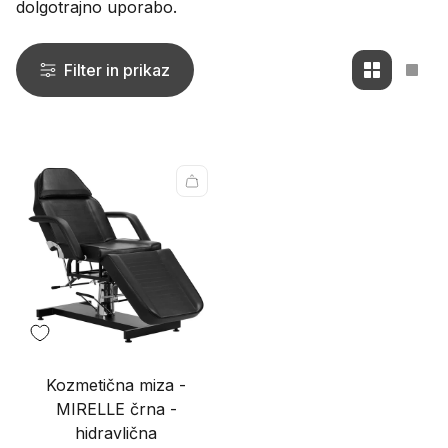
dolgotrajno uporabo.
Filter in prikaz
Spremeni
Spre
mrežni
mrež
pogled
pogl
na
na
2
1
izdelka
izde
na
na
vrstico
vrsti
Kozmetična miza -
MIRELLE črna -
hidravlična