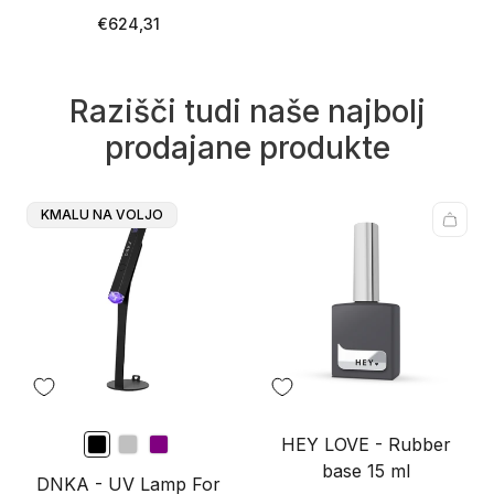
Redna
€624,31
cena
Razišči tudi naše najbolj
prodajane produkte
Oznaka
KMALU NA VOLJO
Izdelka:
HEY LOVE - Rubber
base 15 ml
DNKA - UV Lamp For