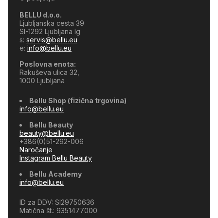
BELLU d.o.o.
Ljubljanska cesta 39
SI-1292 Ljubljana Ig
s:
servis@bellu.eu
e:
info@bellu.eu
Poslovna enota:
Rakuševa ulica 32,
1000 Ljubljana
Bellu Shop (fizična trgovina)
CASHBACK
info@bellu.eu
Bellu Beauty
beauty@bellu.eu
Vračilo denarja
›
+386(0)51-292-006
1
ponudba na voljo
Naročanje
Instagram Bellu Beauty
Bellu Academy
info@bellu.eu
ID za DDV: SI29750636
Matična št.: 9351477000