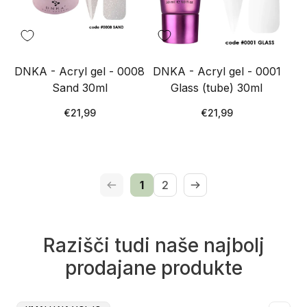
DNKA - Acryl gel - 0008
DNKA - Acryl gel - 0001
Sand 30ml
Glass (tube) 30ml
Redna
Redna
€21,99
€21,99
cena
cena
1
2
Razišči tudi naše najbolj
prodajane produkte