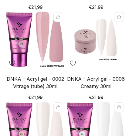
Redna
Redna
€21,99
€21,99
cena
cena
DNKA - Acryl gel - 0002
DNKA - Acryl gel - 0006
Vitrage (tube) 30ml
Creamy 30ml
Redna
Redna
€21,99
€21,99
cena
cena