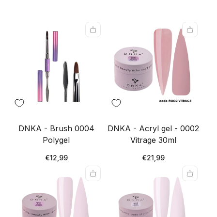
na
na
2
1
izdelka
izde
na
na
vrstico
vrsti
DNKA - Brush 0004
DNKA - Acryl gel - 0002
Polygel
Vitrage 30ml
Redna
Redna
€12,99
€21,99
cena
cena