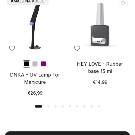
Oznaka
KMALU NA VOLJO
Izdelka:
HEY LOVE - Rubber
base 15 ml
DNKA - UV Lamp For
Manicure
Redna
€14,99
cena
Redna
€26,99
cena