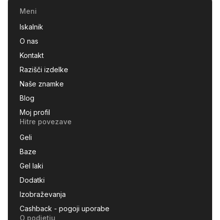
Meni
Iskalnik
O nas
Kontakt
Razišči izdelke
Naše znamke
Blog
Moj profil
Hitre povezave
Geli
Baze
Gel laki
Dodatki
Izobraževanja
Cashback - pogoji uporabe
O podjetju