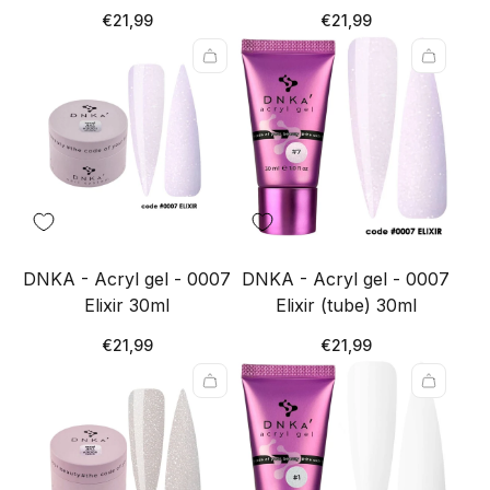
Redna
Redna
€21,99
€21,99
cena
cena
DNKA - Acryl gel - 0007
DNKA - Acryl gel - 0007
Elixir 30ml
Elixir (tube) 30ml
Redna
Redna
€21,99
€21,99
cena
cena