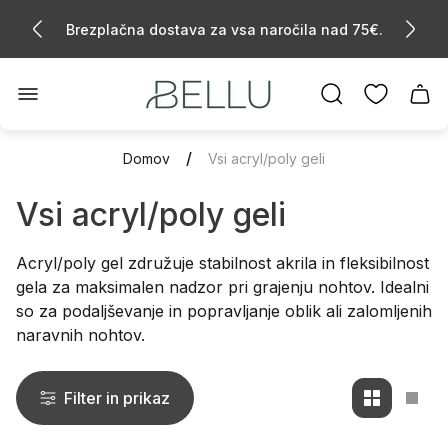
Brezplačna dostava za vsa naročila nad 75€.
🛍️ Nakupuj pametno – registriraj se in izkoristi
cashback pri vsakem nakupu.
Logotip
Preda
trgovine"
za
vozič
/
Domov
Vsi acryl/poly geli
Vsi acryl/poly geli
Acryl/poly gel združuje stabilnost akrila in fleksibilnost
gela za maksimalen nadzor pri grajenju nohtov. Idealni
so za podaljševanje in popravljanje oblik ali zalomljenih
naravnih nohtov.
Filter in prikaz
Spremeni
Spre
mrežni
mrež
pogled
pogl